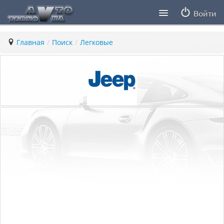
Войти
Продавцы
Главная
/
Поиск
/
Легковые
Статьи
ПДД ПМР
Заметки