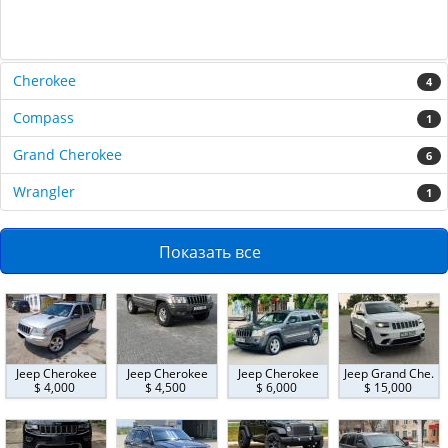
Cherokee
4
Compass
1
Grand Cherokee
6
Wrangler
1
Показать все
Jeep Cherokee
Jeep Cherokee
Jeep Cherokee
Jeep Grand Che.
$ 4,000
$ 4,500
$ 6,000
$ 15,000