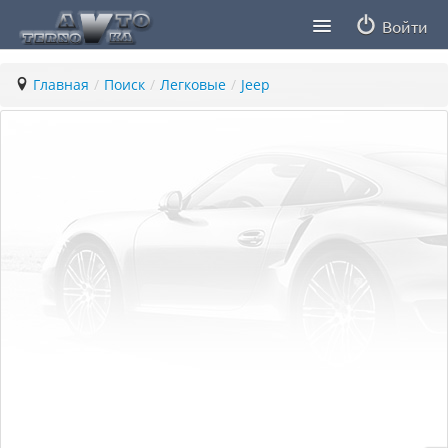
Войти
Продавцы
Главная
/
Поиск
/
Легковые
/
Jeep
Статьи
ПДД ПМР
Заметки