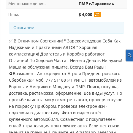
Местонахождения:
ПМР г.Тирасполь
Цена:
$ 4,000
Описание
✅ В Отличном Состоянии! " Зарекомендовал Себя Как
Надёжный и Практичный АВТО! " Хорошая
комплектация! Двигатель и Коробка работают
Отлично! По Ходовой Части - Ничего Делать Не нужно!
Машина обслужена! пишите. Всегда Вам Рады!
♻Возможен - Автокредит от Агро и Приднестровского
Сбербанка✅ моб. 777 51188 ✅ПРИГОН автомобилей из
Европы и Америки в Молдову и ПМР. Поиск, покупка,
доставка, растаможка, оформление. Все виды услуг. По
просьбе клиента могу осмотреть авто, проверяю кузов
на покраску Прибором, проверка электроники -
подключаю диагностику. Фото и видео отчёт
купленного автомобиля. Совместная с покупателем
онлайн трансляция при покупке авто. Если нет связи,
значит за границей, пишите на Whatsapp.Телеграм.