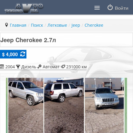
Войти
Продавцы
Главная
/
Поиск
/
Легковые
/
Jeep
/
Cherokee
Статьи
Jeep Cherokee 2.7л
ПДД ПМР
$ 4,000
Заметки
2004
Дизель
Автомат
231000 км