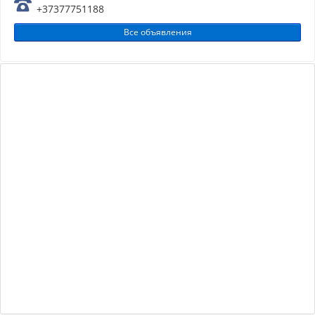
+37377751188
Все объявления