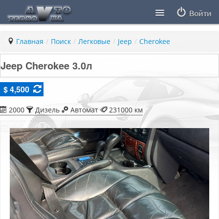
Войти
Продавцы
Главная
/
Поиск
/
Легковые
/
Jeep
/
Cherokee
Статьи
Jeep Cherokee 3.0л
ПДД ПМР
$ 4,500
Заметки
2000
Дизель
Автомат
231000 км