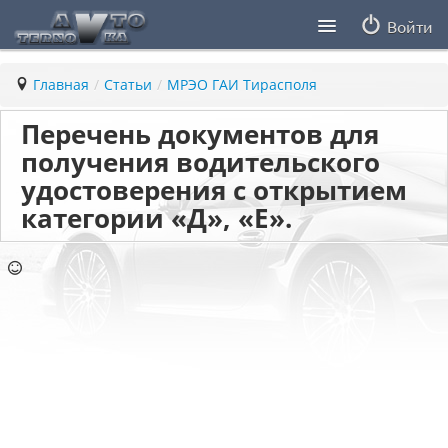
Войти
Продавцы
Главная
/
Статьи
/
МРЭО ГАИ Тирасполя
Статьи
Перечень документов для
получения водительского
ПДД ПМР
удостоверения с открытием
категории «Д», «Е».
Заметки