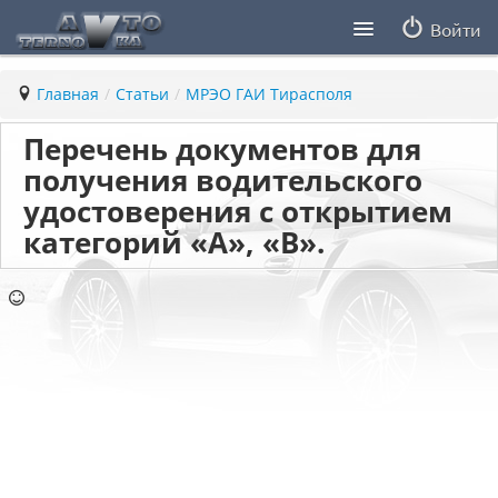
Войти
Продавцы
Главная
/
Статьи
/
МРЭО ГАИ Тирасполя
Статьи
Перечень документов для
получения водительского
ПДД ПМР
удостоверения с открытием
категорий «А», «В».
Заметки