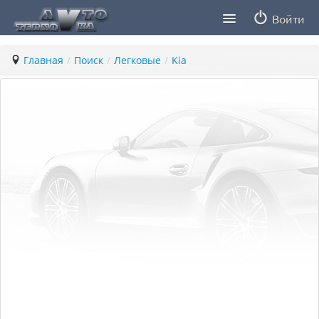
Войти
Продавцы
Главная
/
Поиск
/
Легковые
/
Kia
Статьи
ПДД ПМР
Заметки