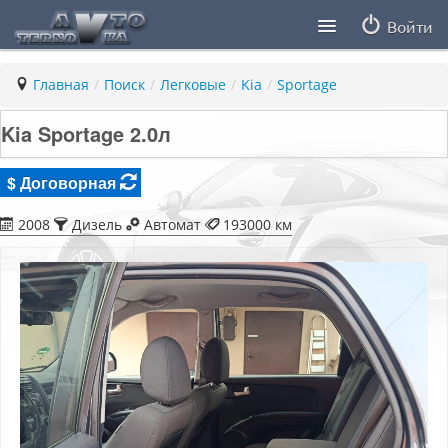
Войти
Продавцы
Главная
/
Поиск
/
Легковые
/
Kia
/
Sportage
Статьи
Kia Sportage 2.0л
ПДД ПМР
$ Договорная
Заметки
2008
Дизель
Автомат
193000 км