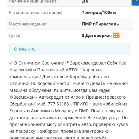
Наличие кондиционера:
Да
Расход топлива по городу:
7 литров/100км
Местонахождения:
ПМР г.Тирасполь
Цена:
$ Договорная
Описание
✅ В Отличном Состоянии! " Зарекомендовал Себя Как
Надёжный и Практичный АВТО! " Хорошая
комплектация! Двигатель и Коробка работают
Отлично! По Ходовой Части - Ничего Делать Не нужно!
Машина обслужена! пишите. Всегда Вам Рады!
♻Возможен - Автокредит от Агро и Приднестровского
Сбербанка✅ моб. 777 51188 ✅ПРИГОН автомобилей из
Европы и Америки в Молдову и ПМР. Поиск, покупка,
доставка, растаможка, оформление. Все виды услуг. По
просьбе клиента могу осмотреть авто, проверяю кузов
на покраску Прибором, проверка электроники -
подключаю диагностику. Фото и видео отчёт