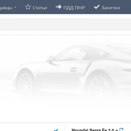
давцы
Статьи
ПДД ПМР
Заметки
Hyundai Santa Fe 2.0 л