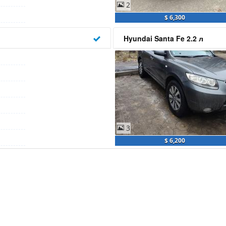
2
$ 6,300
Hyundai Santa Fe 2.2 л
3
$ 6,200