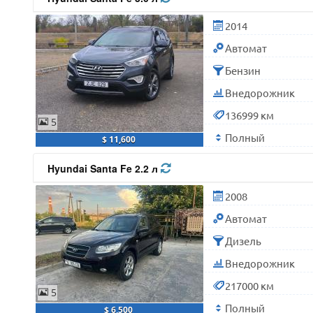
2014
Автомат
Бензин
Внедорожник
136999 км
5
Полный
$ 11,600
Hyundai Santa Fe 2.2 л
2008
Автомат
Дизель
Внедорожник
217000 км
5
Полный
$ 6,500