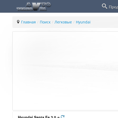
Про
Главная
/
Поиск
/
Легковые
/
Hyundai
Hyundai Santa Fe 3.0 л