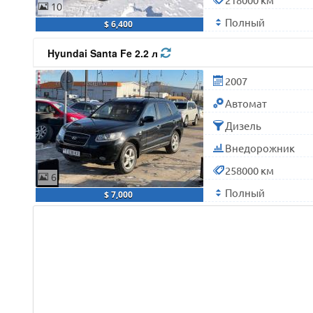
10
Полный
$ 6,400
Hyundai Santa Fe 2.2 л
2007
Автомат
Дизель
Внедорожник
258000 км
6
Полный
$ 7,000