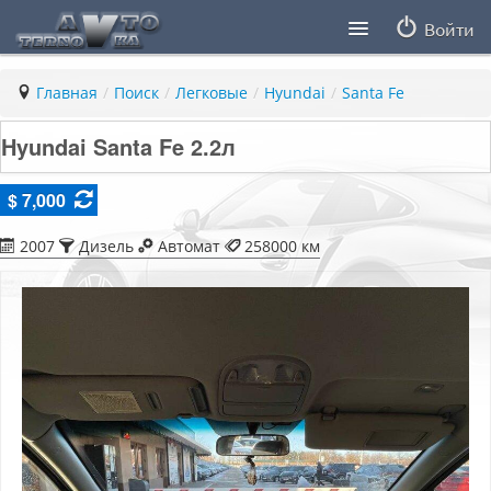
Войти
Продавцы
Главная
/
Поиск
/
Легковые
/
Hyundai
/
Santa Fe
Статьи
Hyundai Santa Fe 2.2л
ПДД ПМР
$ 7,000
Заметки
2007
Дизель
Автомат
258000 км