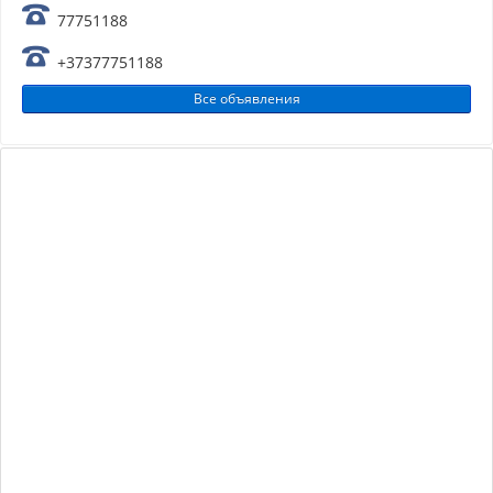
77751188
+37377751188
Все объявления