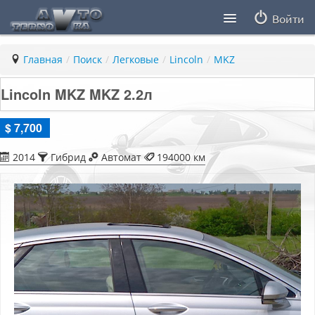
Войти
Продавцы
Главная
/
Поиск
/
Легковые
/
Lincoln
/
MKZ
Статьи
Lincoln MKZ MKZ 2.2л
ПДД ПМР
$ 7,700
Заметки
2014
Гибрид
Автомат
194000 км