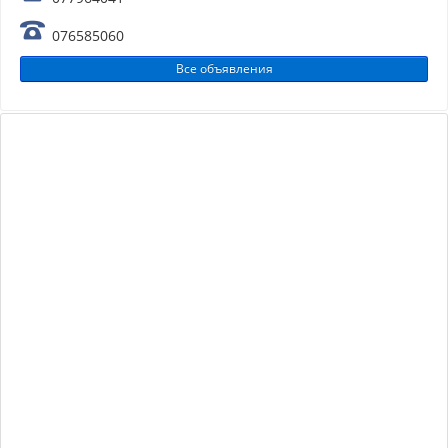
076585060
Все объявления