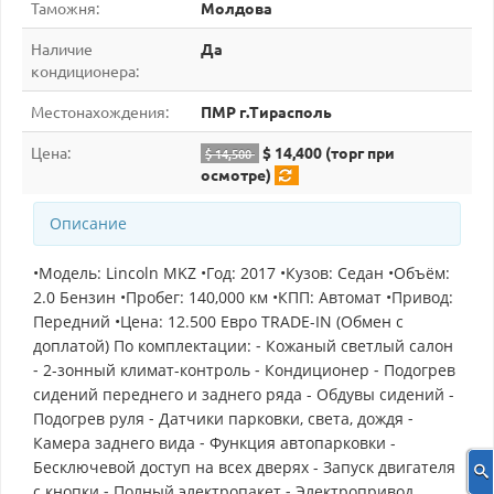
Таможня:
Молдова
Наличие
Да
кондиционера:
Местонахождения:
ПМР г.Тирасполь
Цена:
$ 14,400 (торг при
$ 14,500
осмотре)
Описание
•Модель: Lincoln MKZ •Год: 2017 •Кузов: Седан •Объём:
2.0 Бензин •Пробег: 140,000 км •КПП: Автомат •Привод:
Передний •Цена: 12.500 Евро TRADE-IN (Обмен с
доплатой) По комплектации: ⁃ Кожаный светлый салон
⁃ 2-зонный климат-контроль ⁃ Кондиционер ⁃ Подогрев
сидений переднего и заднего ряда - Обдувы сидений -
Подогрев руля ⁃ Датчики парковки, света, дождя ⁃
Камера заднего вида ⁃ Функция автопарковки -
Бесключевой доступ на всех дверях - Запуск двигателя
с кнопки ⁃ Полный электропакет ⁃ Электропривод