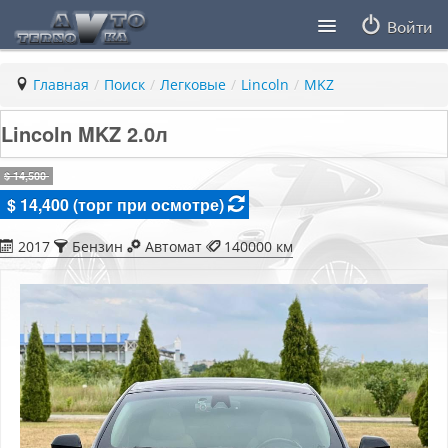
Войти
Продавцы
Главная
/
Поиск
/
Легковые
/
Lincoln
/
MKZ
Статьи
Lincoln MKZ 2.0л
ПДД ПМР
$ 14,500
$ 14,400 (торг при осмотре)
Заметки
2017
Бензин
Автомат
140000 км