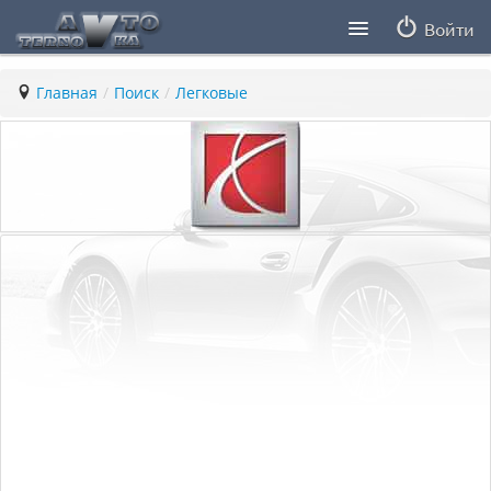
Войти
Продавцы
Главная
/
Поиск
/
Легковые
Статьи
ПДД ПМР
Заметки