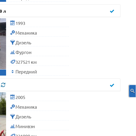
9 л
1993
Механика
Дизель
Фургон
327521 км
Передний
л
2005
Механика
Дизель
Минивэн
321000 км