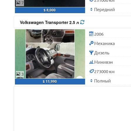
7
Передний
$ 8,000
Volkswagen Transporter 2.5 л
2006
Механика
Дизель
Минивэн
273000 км
3
Полный
$ 11,990