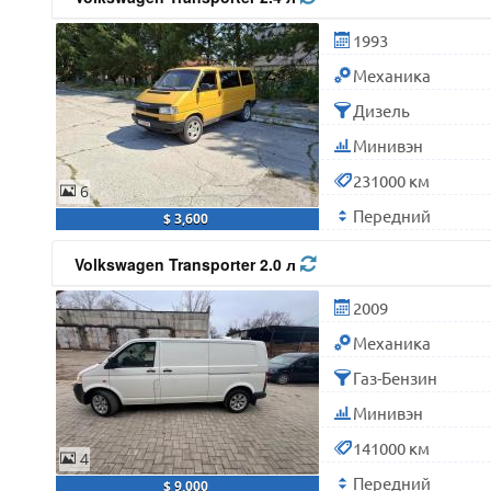
1993
Механика
Дизель
Минивэн
231000 км
6
Передний
$ 3,600
Volkswagen Transporter 2.0 л
2009
Механика
Газ-Бензин
Минивэн
141000 км
4
Передний
$ 9,000