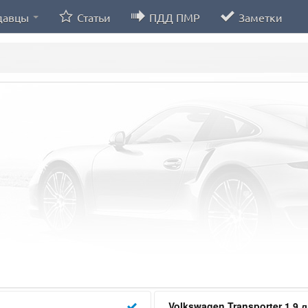
давцы
Статьи
ПДД ПМР
Заметки
Volkswagen Transporter 1.9 