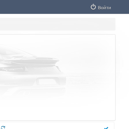
Войти
л