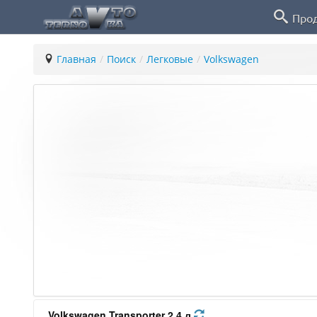
Про
Главная
/
Поиск
/
Легковые
/
Volkswagen
Volkswagen Transporter 2.4 л