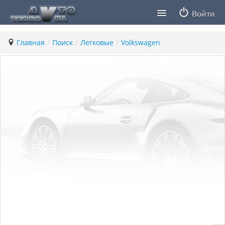
Войти
Продавцы
Главная
/
Поиск
/
Легковые
/
Volkswagen
Статьи
ПДД ПМР
Заметки