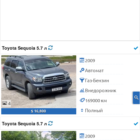
Toyota Sequoia 5.7 л
2009
Автомат
Газ-Бензин
Внедорожник
169000 км
4
Полный
$ 16,800
Toyota Sequoia 5.7 л
2009