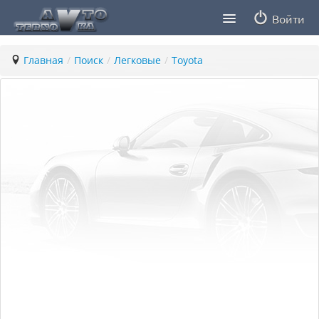
Войти
Продавцы
Главная
/
Поиск
/
Легковые
/
Toyota
Статьи
ПДД ПМР
Заметки