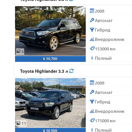
2008
Автомат
Гибрид
Внедорожник
153000 км
6
Полный
$ 10,700
Toyota Highlander 3.3 л
2008
Автомат
Гибрид
Внедорожник
175000 км
11
Полный
$ 10,900