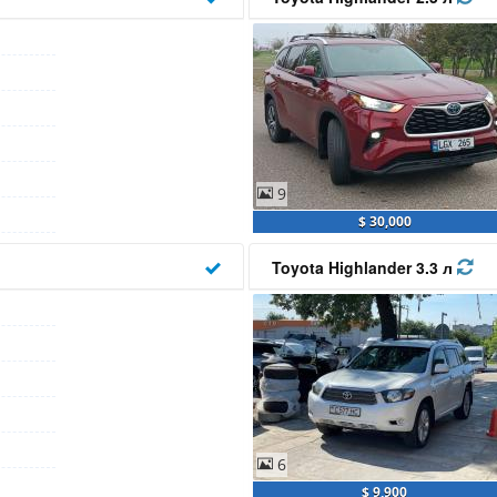
9
$ 30,000
Toyota Highlander 3.3 л
6
$ 9,900