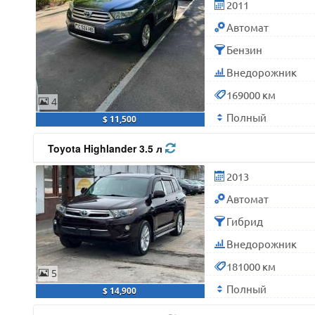
2011
Автомат
Бензин
Внедорожник
169000 км
4
Полный
$ 11,500
Toyota Highlander 3.5 л
2013
Автомат
Гибрид
Внедорожник
181000 км
5
Полный
$ 14,900