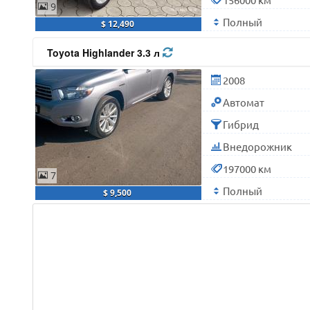
9
Полный
$ 12,490
Toyota Highlander 3.3 л
2008
Автомат
Гибрид
Внедорожник
197000 км
7
Полный
$ 9,500