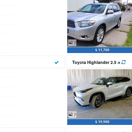
7
$ 11,700
Toyota Highlander 2.5 л
7
$ 19,900