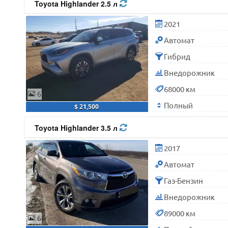
Toyota Highlander 2.5 л
2021
Автомат
Гибрид
Внедорожник
68000 км
6
Полный
$ 21,500
Toyota Highlander 3.5 л
2017
Автомат
Газ-Бензин
Внедорожник
89000 км
6