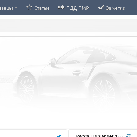
давцы
Статьи
ПДД ПМР
Заметки
Toyota Highlander 2.5 л