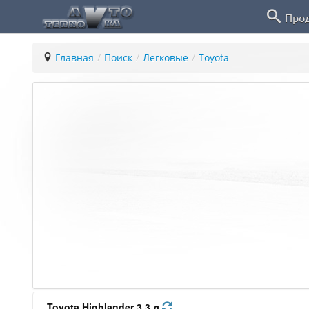
Про
Главная
/
Поиск
/
Легковые
/
Toyota
Toyota Highlander 3.3 л