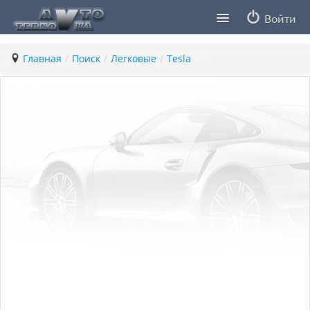
Войти
Продавцы
Главная
/
Поиск
/
Легковые
/
Tesla
Статьи
ПДД ПМР
Заметки