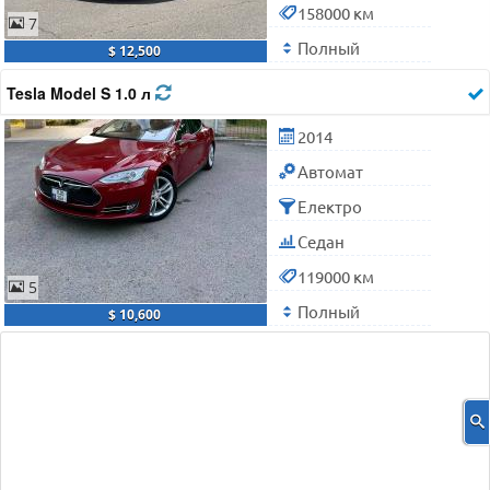
158000 км
7
Полный
$ 12,500
Tesla Model S 1.0 л
2014
Автомат
Електро
Седан
119000 км
5
Полный
$ 10,600