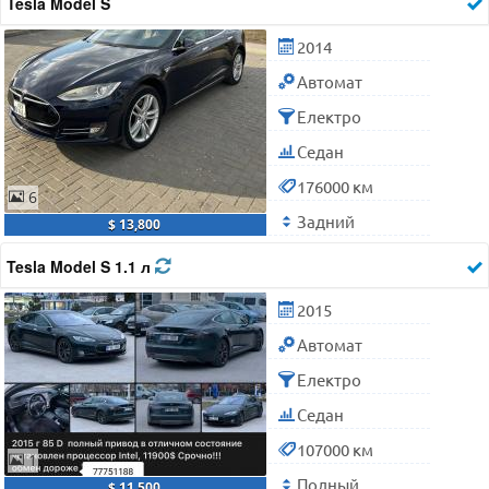
Tesla Model S
2014
Автомат
Електро
Седан
176000 км
6
Задний
$ 13,800
Tesla Model S 1.1 л
2015
Автомат
Електро
Седан
107000 км
1
Полный
$ 11,500