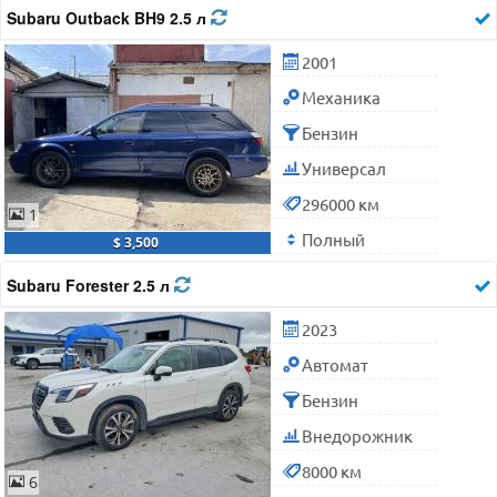
Subaru Outback BH9 2.5 л
2001
Механика
Бензин
Универсал
296000 км
1
Полный
$ 3,500
Subaru Forester 2.5 л
2023
Автомат
Бензин
Внедорожник
8000 км
6