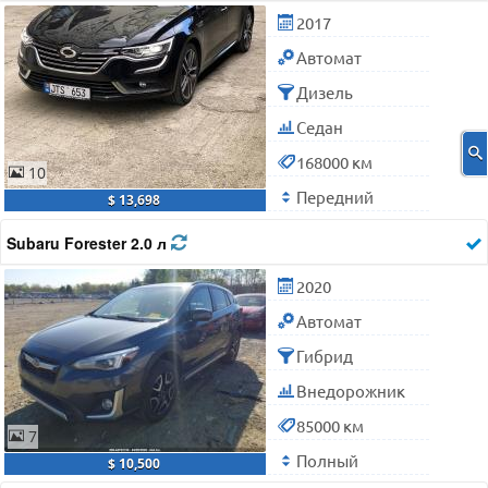
2017
Автомат
Дизель
Седан
168000 км
10
Передний
$ 13,698
Subaru Forester 2.0 л
2020
Автомат
Гибрид
Внедорожник
85000 км
7
Полный
$ 10,500