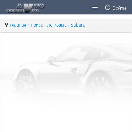
Войти
Продавцы
Главная
/
Поиск
/
Легковые
/
Subaru
Статьи
ПДД ПМР
Заметки