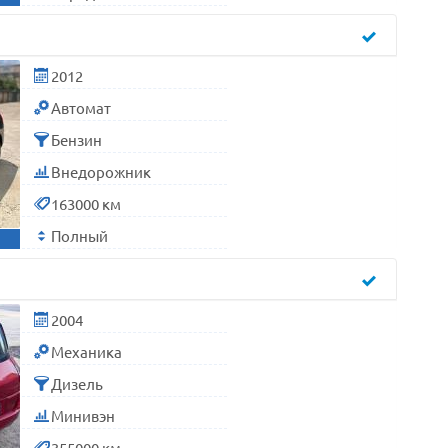
2012
Автомат
Бензин
Внедорожник
163000 км
Полный
2004
Механика
Дизель
Минивэн
355000 км