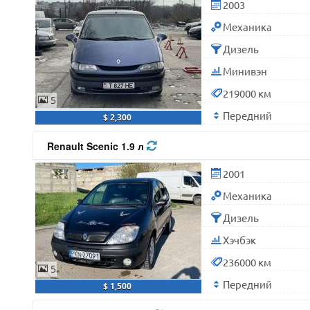
2003
Механика
Дизель
Минивэн
219000 км
5
Передний
$ 2,300
Renault Scenic 1.9 л
2001
Механика
Дизель
Хэчбэк
236000 км
5
Передний
$ 1,500