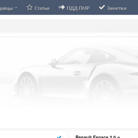
давцы
Статьи
ПДД ПМР
Заметки
Renault Espace 2.0 л