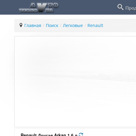
Про
Главная
/
Поиск
/
Легковые
/
Renault
Renault Другая Arkan 1.6 л