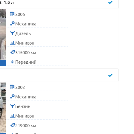
2 1.5 л
2006
Механика
Дизель
Минивэн
315000 км
Передний
2002
Механика
Бензин
Минивэн
219000 км