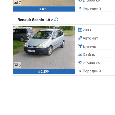
7
Передний
$ 899
Renault Scenic 1.9 л
2003
Автомат
Дизель
Хэчбэк
215000 км
5
Передний
$ 2,250