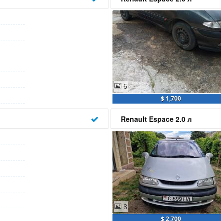
6
$ 1,700
Renault Espace 2.0 л
8
$ 2,700