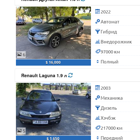
2022
Автомат
Гибрид
Внедорожник
97000 км
6
Полный
$ 16,000
Renault Laguna 1.9 л
2003
Механика
Дизель
Хэчбэк
217000 км
5
Передний
$ 1,650