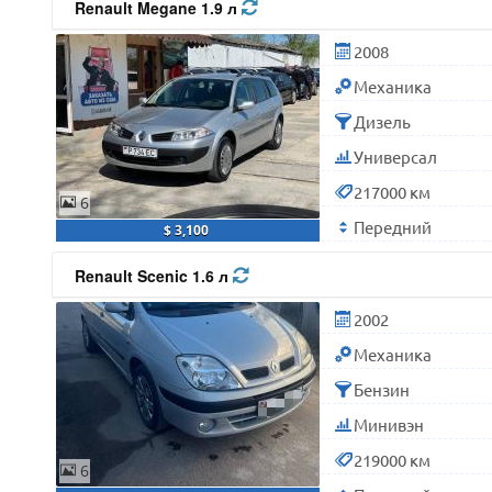
Renault Megane 1.9 л
2008
Механика
Дизель
Универсал
217000 км
6
Передний
$ 3,100
Renault Scenic 1.6 л
2002
Механика
Бензин
Минивэн
219000 км
6