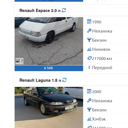
Renault Espace 2.0 л
1990
Механика
Бензин
Минивэн
217000 км
7
Передний
$ 500
Renault Laguna 1.8 л
2000
Механика
Бензин
Хэчбэк
215000 км