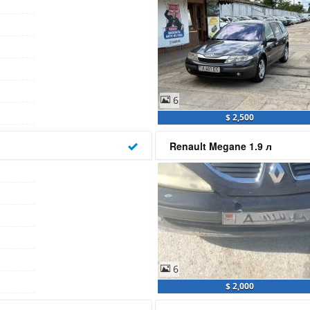
6
$ 2,500
Renault Megane 1.9 л
6
$ 2,000