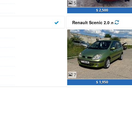
5
$ 2,500
Renault Scenic 2.0 л
7
$ 1,950