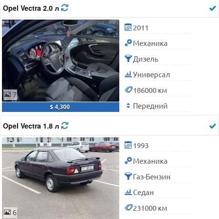
Opel Vectra 2.0 л
2011
Механика
Дизель
Универсал
186000 км
7
Передний
$ 4,300
Opel Vectra 1.8 л
1993
Механика
Газ-Бензин
Седан
231000 км
6