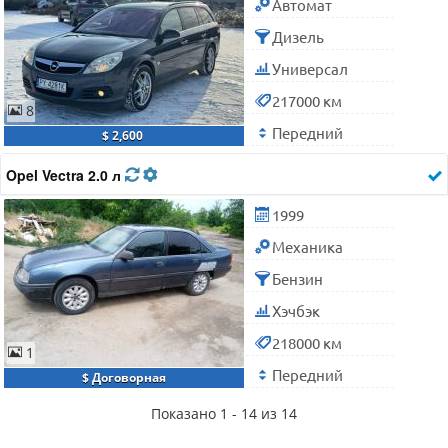
Автомат
Дизель
Универсал
217000 км
8
Передний
$ 2,600
Opel Vectra 2.0 л
1999
Механика
Бензин
Хэчбэк
218000 км
1
Передний
$ Договорная
Показано 1 - 14 из 14