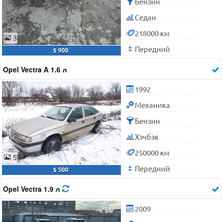
Бензин
Седан
218000 км
3
Передний
$ 900
Opel Vectra A 1.6 л
1992
Механика
Бензин
Хэчбэк
250000 км
5
Передний
$ 500
Opel Vectra 1.9 л
2009