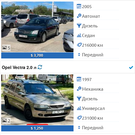
2005
Автомат
Дизель
Седан
216000 км
5
Передний
$ 3,700
Opel Vectra 2.0 л
1997
Механика
Дизель
Универсал
231000 км
2
Передний
$ 1,250