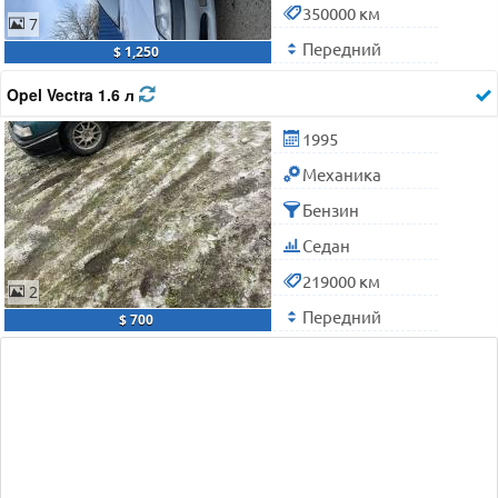
350000 км
7
Передний
$ 1,250
Opel Vectra 1.6 л
1995
Механика
Бензин
Седан
219000 км
2
Передний
$ 700