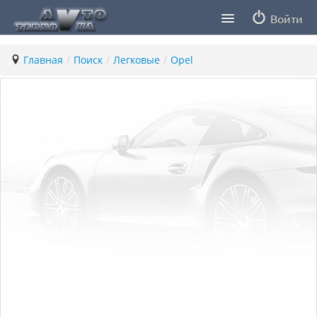
Войти
Продавцы
Главная
/
Поиск
/
Легковые
/
Opel
Статьи
ПДД ПМР
Заметки