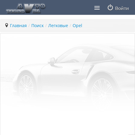
Войти
Продавцы
Главная
/
Поиск
/
Легковые
/
Opel
Статьи
ПДД ПМР
Заметки