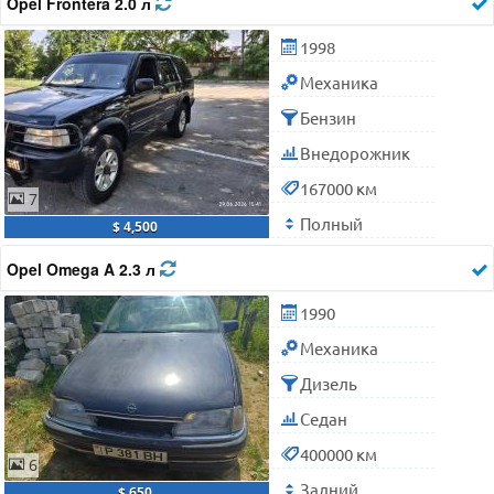
Opel Frontera 2.0 л
1998
Механика
Бензин
Внедорожник
167000 км
7
Полный
$ 4,500
Opel Omega A 2.3 л
1990
Механика
Дизель
Седан
400000 км
6
Задний
$ 650