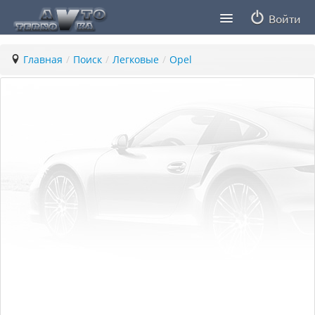
Войти
Продавцы
Главная
/
Поиск
/
Легковые
/
Opel
Статьи
ПДД ПМР
Заметки