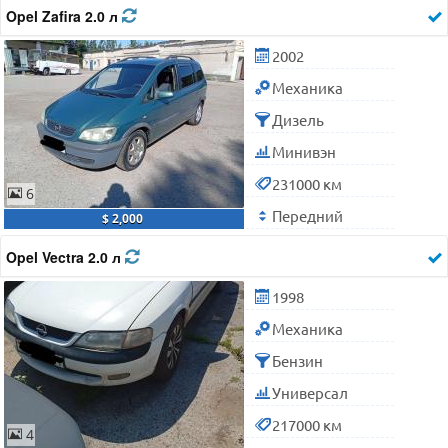
Opel Zafira 2.0 л
2002
Механика
Дизель
Минивэн
231000 км
6
Передний
$ 2,000
Opel Vectra 2.0 л
1998
Механика
Бензин
Универсал
217000 км
4