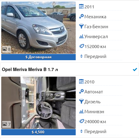
2011
Механика
Газ-Бензин
Универсал
152000 км
8
Передний
$ Договорная
Opel Meriva Meriva B 1.7 л
2010
Автомат
Дизель
Минивэн
240000 км
7
Передний
$ 4,500