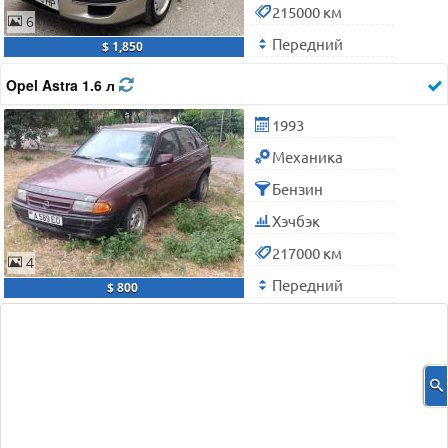
215000 км
6
Передний
$ 1,850
Opel Astra 1.6 л
1993
Механика
Бензин
Хэчбэк
217000 км
4
Передний
$ 800