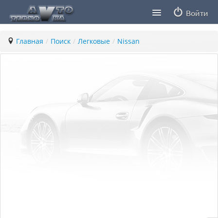
Войти
Продавцы
Главная
/
Поиск
/
Легковые
/
Nissan
Статьи
ПДД ПМР
Заметки