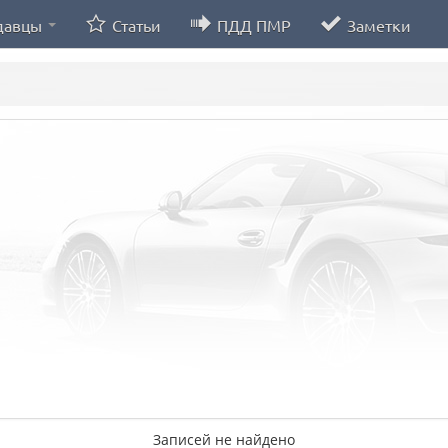
давцы
Статьи
ПДД ПМР
Заметки
Записей не найдено