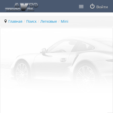
Войти
Продавцы
Главная
/
Поиск
/
Легковые
/
Mini
Статьи
ПДД ПМР
Заметки