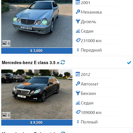
2001
Механика
Дизель
Седан
231000 км
6
Передний
$ 3,600
Mercedes-benz E class 3.5 л
2012
Автомат
Бензин
Седан
189000 км
6
Полный
$ 8,500