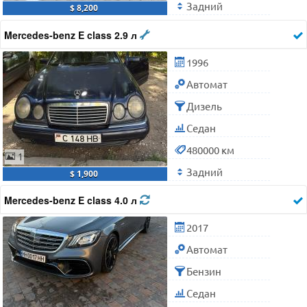
Задний
$ 8,200
Mercedes-benz E class 2.9 л
1996
Автомат
Дизель
Седан
480000 км
1
Задний
$ 1,900
Mercedes-benz E class 4.0 л
2017
Автомат
Бензин
Седан