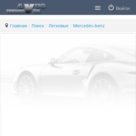
Войти
Продавцы
Главная
/
Поиск
/
Легковые
/
Mercedes-benz
Статьи
ПДД ПМР
Заметки