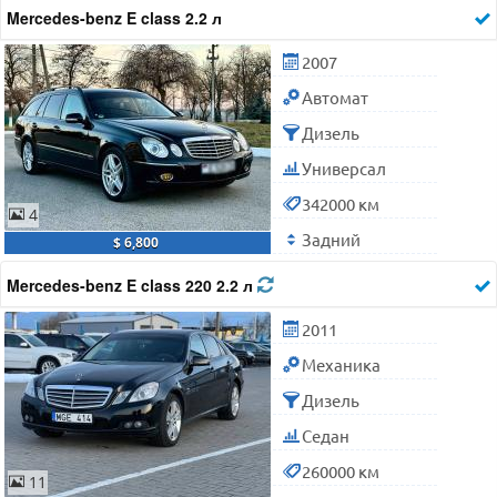
Mercedes-benz E class 2.2 л
2007
Автомат
Дизель
Универсал
342000 км
4
Задний
$ 6,800
Mercedes-benz E class 220 2.2 л
2011
Механика
Дизель
Седан
260000 км
11