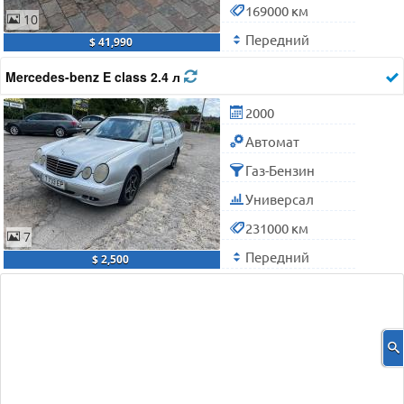
169000 км
10
Передний
$ 41,990
Mercedes-benz E class 2.4 л
2000
Автомат
Газ-Бензин
Универсал
231000 км
7
Передний
$ 2,500