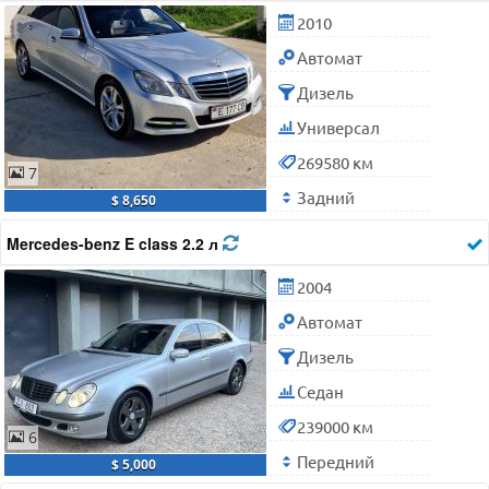
2010
Автомат
Дизель
Универсал
269580 км
7
Задний
$ 8,650
Mercedes-benz E class 2.2 л
2004
Автомат
Дизель
Седан
239000 км
6
Передний
$ 5,000