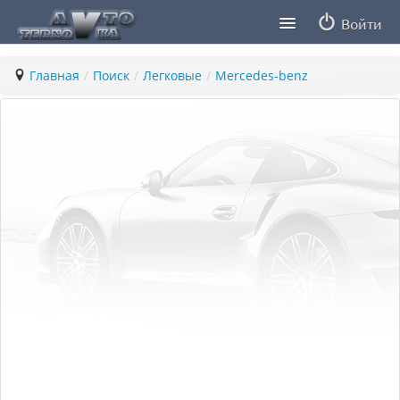
Войти
Продавцы
Главная
/
Поиск
/
Легковые
/
Mercedes-benz
Статьи
ПДД ПМР
Заметки