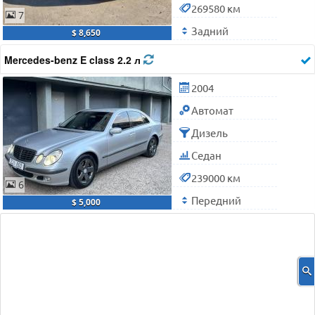
269580 км
7
Задний
$ 8,650
Mercedes-benz E class 2.2 л
2004
Автомат
Дизель
Седан
239000 км
6
Передний
$ 5,000