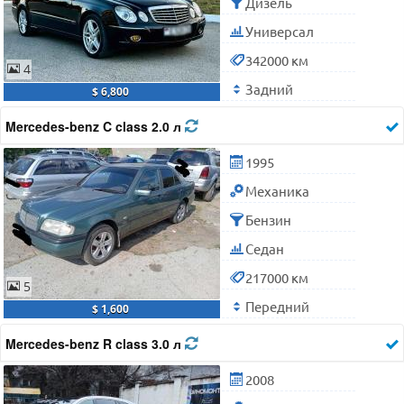
Дизель
Универсал
342000 км
4
Задний
$ 6,800
Mercedes-benz C class 2.0 л
1995
Механика
Бензин
Седан
217000 км
5
Передний
$ 1,600
Mercedes-benz R class 3.0 л
2008