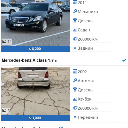
2011
Механика
Дизель
Седан
260000 км
11
Задний
$ 8,200
Mercedes-benz A class 1.7 л
2002
Автомат
Дизель
Хэчбэк
260000 км
5
Передний
$ 3,000