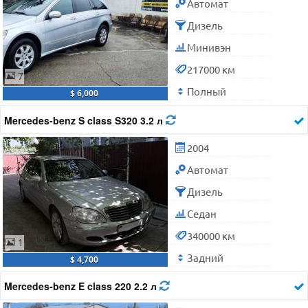
Автомат
Дизель
Минивэн
217000 км
7
Полный
$ 6,000
Mercedes-benz S class S320 3.2 л
2004
Автомат
Дизель
Седан
340000 км
1
Задний
$ 4,700
Mercedes-benz E class 220 2.2 л