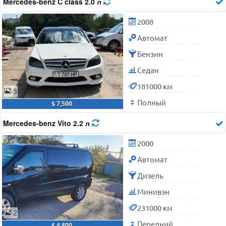
Mercedes-benz C class 2.0 л
2008
Автомат
Бензин
Седан
181000 км
3
Полный
$ 7,500
Mercedes-benz Vito 2.2 л
2000
Автомат
Дизель
Минивэн
231000 км
2
Передний
$ 4,800