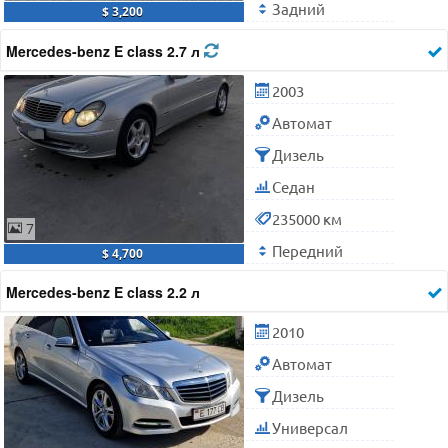
Задний
$ 3,200
Mercedes-benz E class 2.7 л
2003
Автомат
Дизель
Седан
235000 км
7
Передний
$ 4,700
Mercedes-benz E class 2.2 л
2010
Автомат
Дизель
Универсал