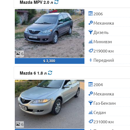
Mazda MPV 2.0 л
2006
Механика
Дизель
Минивэн
219000 км
6
Передний
$ 3,300
Mazda 6 1.8 л
2004
Механика
Газ-Бензин
Седан
231000 км
6