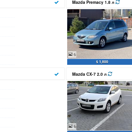
Mazda Premacy 1.8 л
6
$ 1,800
Mazda CX-7 2.0 л
6