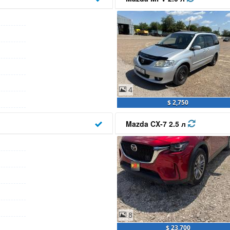
4
$ 2,750
Mazda CX-7 2.5 л
8
$ 23,700