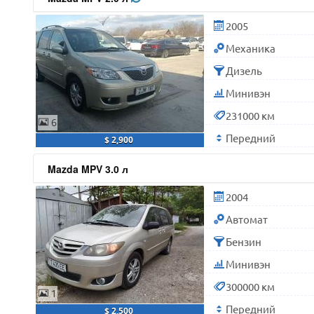
2005
Механика
Дизель
Минивэн
231000 км
6
Передний
$ 2,900
Mazda MPV 3.0 л
2004
Автомат
Бензин
Минивэн
300000 км
1
Передний
$ 2,500