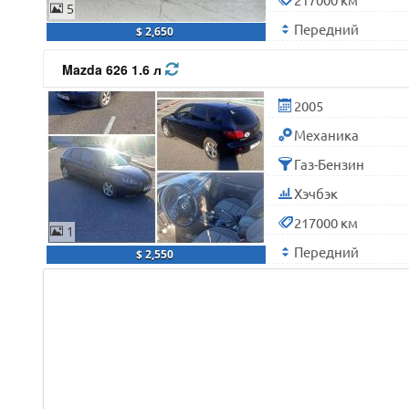
5
Передний
$ 2,650
Mazda 626 1.6 л
2005
Механика
Газ-Бензин
Хэчбэк
217000 км
1
Передний
$ 2,550