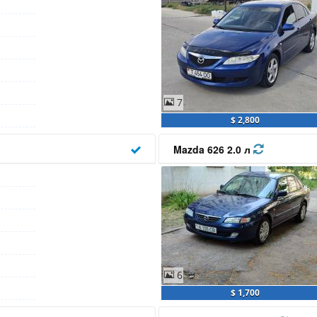
7
$ 2,800
Mazda 626 2.0 л
6
$ 1,700