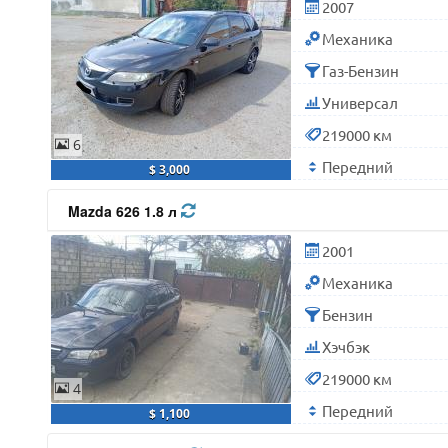
2007
Механика
Газ-Бензин
Универсал
219000 км
6
Передний
$ 3,000
Mazda 626 1.8 л
2001
Механика
Бензин
Хэчбэк
219000 км
4
Передний
$ 1,100