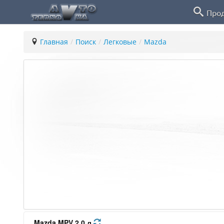
Про
Главная
/
Поиск
/
Легковые
/
Mazda
Mazda MPV 2.0 л