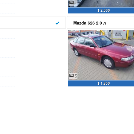
1
$ 2,500
Mazda 626 2.0 л
5
$ 1,350