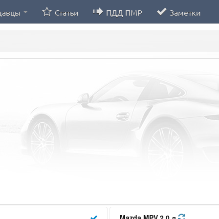
давцы
Статьи
ПДД ПМР
Заметки
Mazda MPV 2.0 л