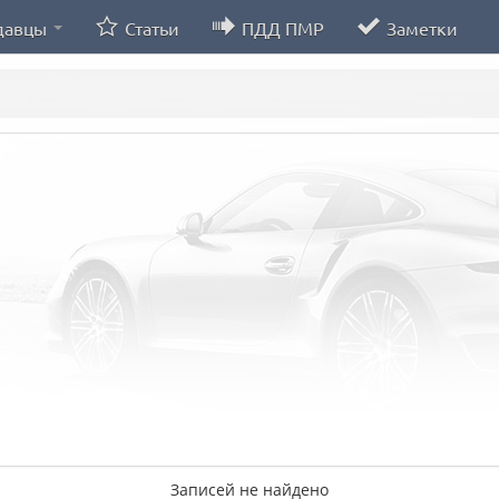
давцы
Статьи
ПДД ПМР
Заметки
Записей не найдено