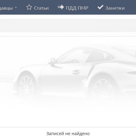
давцы
Статьи
ПДД ПМР
Заметки
Записей не найдено