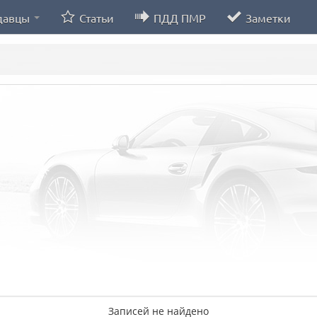
давцы
Статьи
ПДД ПМР
Заметки
Записей не найдено