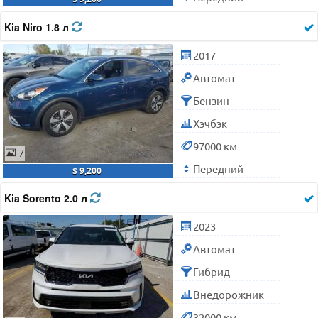
Kia Niro 1.8 л
2017
Автомат
Бензин
Хэчбэк
97000 км
7
Передний
$ 9,200
Kia Sorento 2.0 л
2023
Автомат
Гибрид
Внедорожник
32000 км