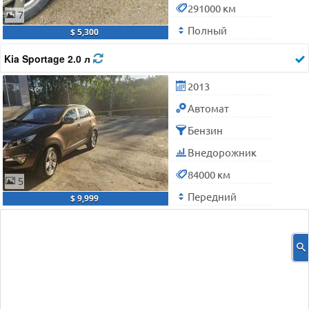
291000 км
7
Полный
$ 5,300
Kia Sportage 2.0 л
2013
Автомат
Бензин
Внедорожник
84000 км
5
Передний
$ 9,999