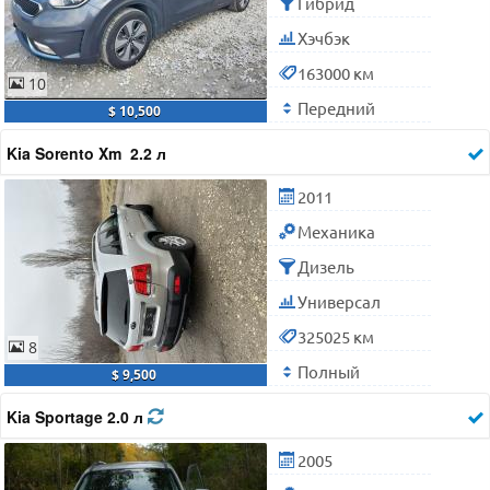
Гибрид
Хэчбэк
163000 км
10
Передний
$ 10,500
Kia Sorento Xm 2.2 л
2011
Механика
Дизель
Универсал
325025 км
8
Полный
$ 9,500
Kia Sportage 2.0 л
2005