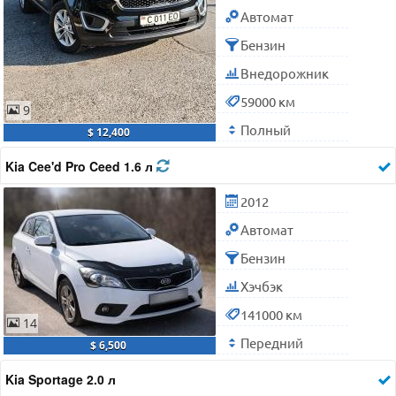
Автомат
Бензин
Внедорожник
59000 км
9
Полный
$ 12,400
Kia Cee'd Pro Ceed 1.6 л
2012
Автомат
Бензин
Хэчбэк
141000 км
14
Передний
$ 6,500
Kia Sportage 2.0 л