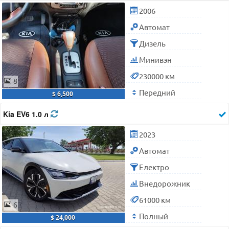
2006
Автомат
Дизель
Минивэн
230000 км
8
Передний
$ 6,500
Kia EV6 1.0 л
2023
Автомат
Електро
Внедорожник
61000 км
6
Полный
$ 24,000