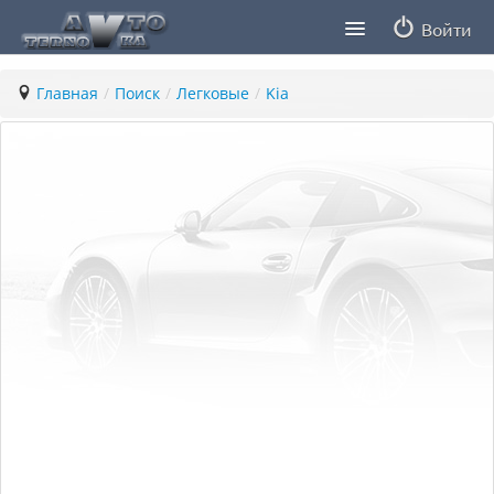
Войти
Продавцы
Главная
/
Поиск
/
Легковые
/
Kia
Статьи
ПДД ПМР
Заметки