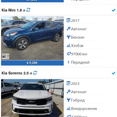
Kia Niro 1.8 л
2017
Автомат
Бензин
Хэчбэк
97000 км
7
Передний
$ 9,200
Kia Sorento 2.0 л
2023
Автомат
Гибрид
Внедорожник
32000 км