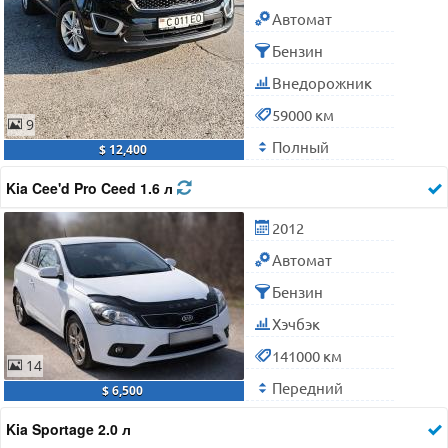
Автомат
Бензин
Внедорожник
59000 км
9
Полный
$ 12,400
Kia Cee'd Pro Ceed 1.6 л
2012
Автомат
Бензин
Хэчбэк
141000 км
14
Передний
$ 6,500
Kia Sportage 2.0 л