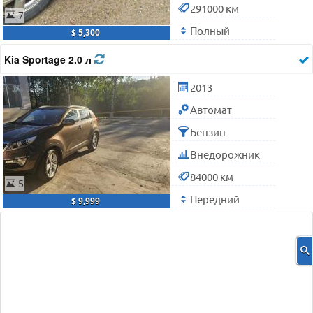
291000 км
7
Полный
$ 5,300
Kia Sportage 2.0 л
2013
Автомат
Бензин
Внедорожник
84000 км
5
Передний
$ 9,999