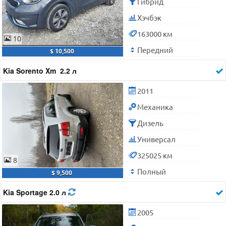
Гибрид
Хэчбэк
163000 км
10
Передний
$ 10,500
Kia Sorento Xm 2.2 л
2011
Механика
Дизель
Универсал
325025 км
8
Полный
$ 9,500
Kia Sportage 2.0 л
2005