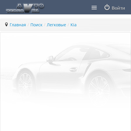
Войти
Продавцы
Главная
/
Поиск
/
Легковые
/
Kia
Статьи
ПДД ПМР
Заметки