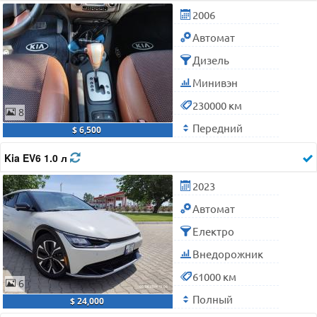
2006
Автомат
Дизель
Минивэн
230000 км
8
Передний
$ 6,500
Kia EV6 1.0 л
2023
Автомат
Електро
Внедорожник
61000 км
6
Полный
$ 24,000