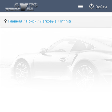
Войти
Продавцы
Главная
/
Поиск
/
Легковые
/
Infiniti
Статьи
ПДД ПМР
Заметки