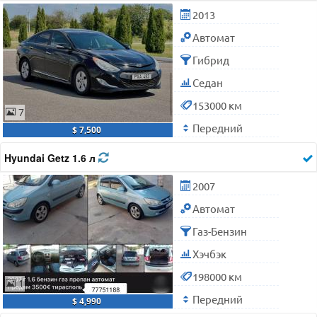
2013
Автомат
Гибрид
Седан
153000 км
7
Передний
$ 7,500
Hyundai Getz 1.6 л
2007
Автомат
Газ-Бензин
Хэчбэк
198000 км
1
Передний
$ 4,990