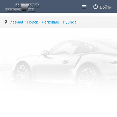
Войти
Продавцы
Главная
/
Поиск
/
Легковые
/
Hyundai
Статьи
ПДД ПМР
Заметки