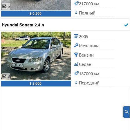
217000 км
5
Полный
$ 6,500
Hyundai Sonata 2.4 л
2005
Механика
Бензин
Седан
187000 км
8
Передний
$ 3,600