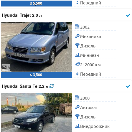
Передний
$ 5,500
Hyundai Trajet 2.0 л
2002
Механика
Дизель
Минивэн
212000 км
5
Передний
$ 3,500
Hyundai Santa Fe 2.2 л
2008
Автомат
Дизель
Внедорожник