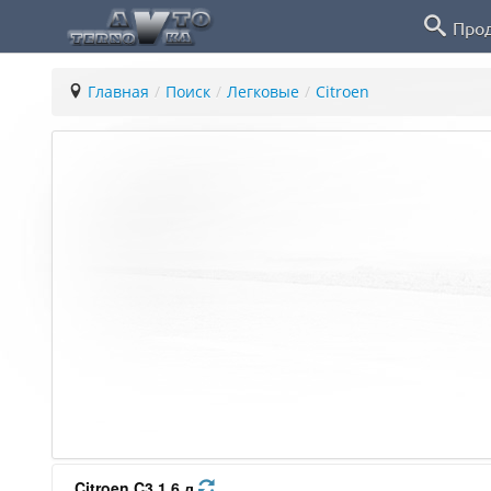
Про
Главная
/
Поиск
/
Легковые
/
Citroen
Citroen C3 1.6 л