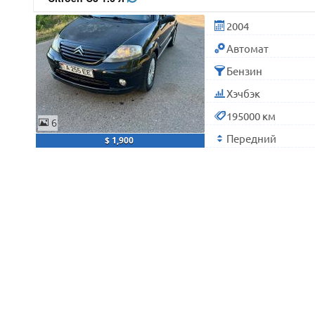
2004
Автомат
Бензин
Хэчбэк
195000 км
6
Передний
$ 1,900