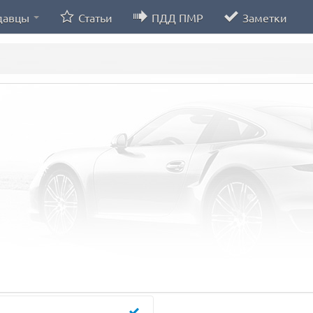
давцы
Статьи
ПДД ПМР
Заметки