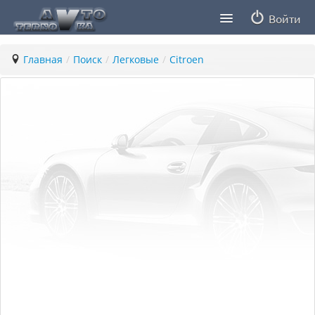
Войти
Продавцы
Главная
/
Поиск
/
Легковые
/
Citroen
Статьи
ПДД ПМР
Заметки