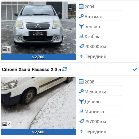
2004
Автомат
Бензин
Хэчбэк
203000 км
8
Передний
$ 2,700
Citroen Xsara Pacasso 2.0 л
2008
Механика
Дизель
Минивэн
257000 км
4
Передний
$ 2,500