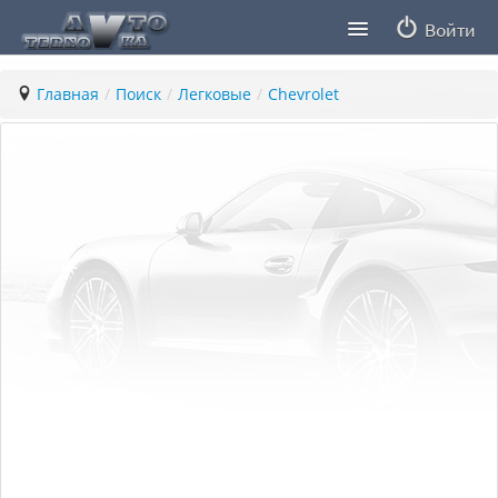
Войти
Продавцы
Главная
/
Поиск
/
Легковые
/
Chevrolet
Статьи
ПДД ПМР
Заметки