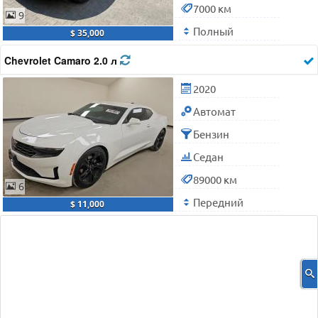
7000 км
9
Полный
$ 35,000
Chevrolet Camaro 2.0 л
2020
Автомат
Бензин
Седан
89000 км
6
Передний
$ 11,000