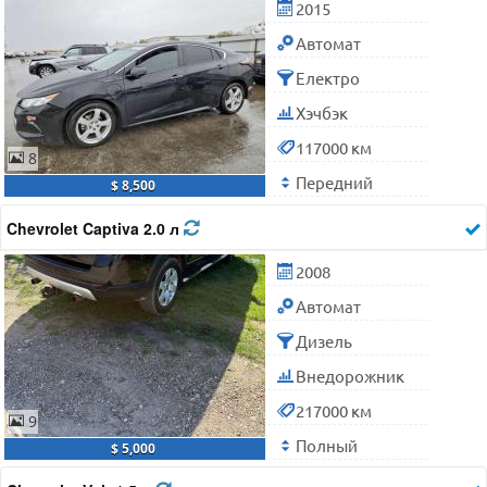
2015
Автомат
Електро
Хэчбэк
117000 км
8
Передний
$ 8,500
Chevrolet Captiva 2.0 л
2008
Автомат
Дизель
Внедорожник
217000 км
9
Полный
$ 5,000