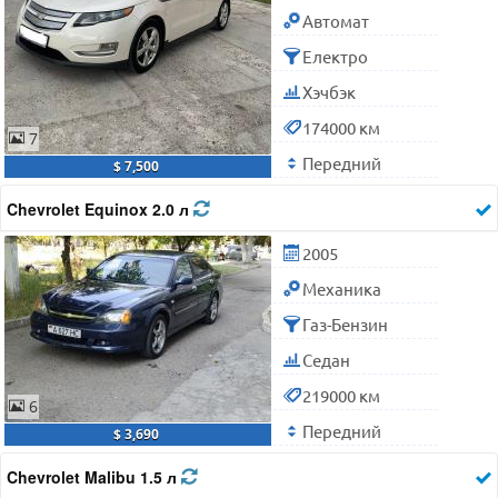
Автомат
Електро
Хэчбэк
174000 км
7
Передний
$ 7,500
Chevrolet Equinox 2.0 л
2005
Механика
Газ-Бензин
Седан
219000 км
6
Передний
$ 3,690
Chevrolet Malibu 1.5 л