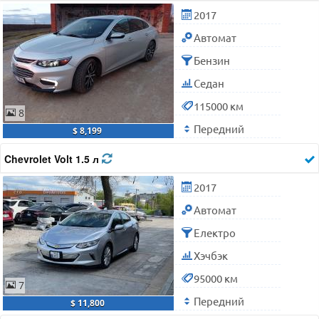
2017
Автомат
Бензин
Седан
115000 км
8
Передний
$ 8,199
Chevrolet Volt 1.5 л
2017
Автомат
Електро
Хэчбэк
95000 км
7
Передний
$ 11,800