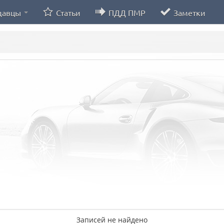
давцы
Статьи
ПДД ПМР
Заметки
Записей не найдено