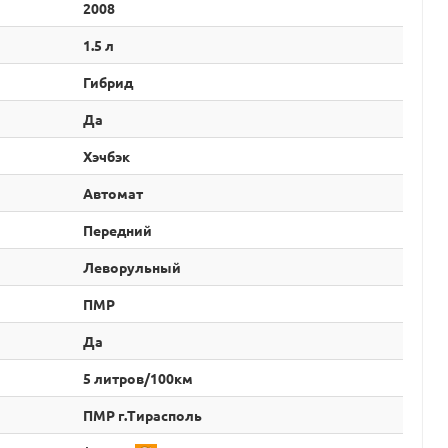
2008
1.5 л
Гибрид
Да
Хэчбэк
Автомат
Передний
Леворульный
ПМР
Да
5 литров/100км
ПМР г.Тирасполь