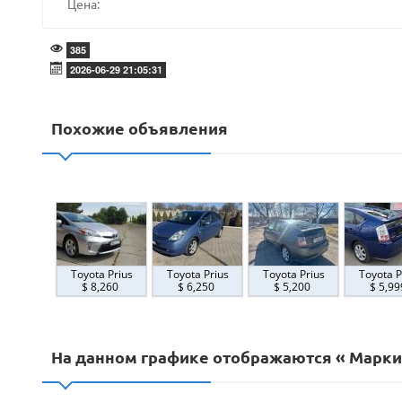
Цена:
385
2026-06-29 21:05:31
Похожие объявления
Toyota Prius
Toyota Prius
Toyota Prius
Toyota P
$ 8,260
$ 6,250
$ 5,200
$ 5,9
На данном графике отображаются « Марки