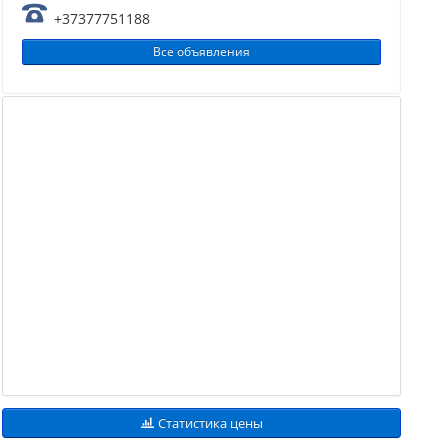
+37377751188
Все объявления
Статистика цены