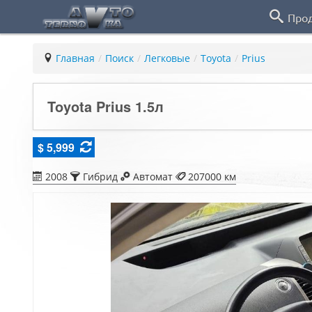
Про
Главная
/
Поиск
/
Легковые
/
Toyota
/
Prius
Toyota Prius 1.5л
$ 5,999
2008
Гибрид
Автомат
207000 км