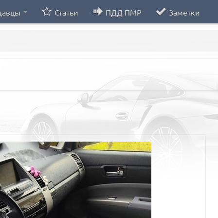
давцы
Статьи
ПДД ПМР
Заметки