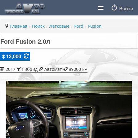
Войти
Продавцы
Главная
/
Поиск
/
Легковые
/
Ford
/
Fusion
Статьи
Ford Fusion 2.0л
ПДД ПМР
$ 13,000
Заметки
2017
Гибрид
Автомат
89000 км