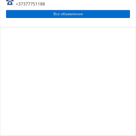
+37377751188
Все объявления