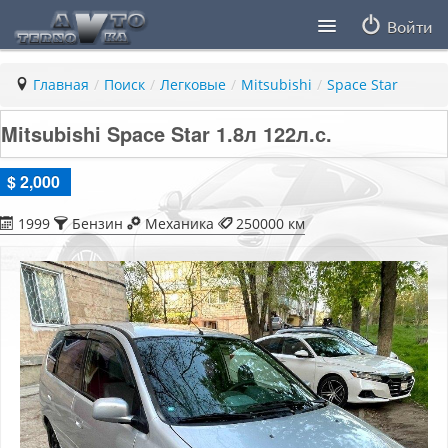
Войти
Продавцы
Главная
/
Поиск
/
Легковые
/
Mitsubishi
/
Space Star
Статьи
Mitsubishi Space Star 1.8л 122
л.с.
ПДД ПМР
$ 2,000
Заметки
1999
Бензин
Механика
250000 км