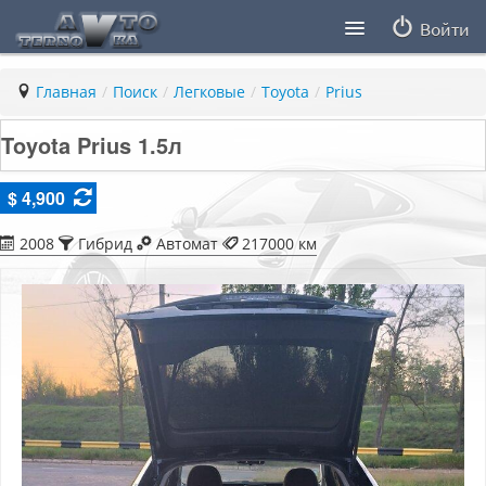
Войти
Продавцы
Главная
/
Поиск
/
Легковые
/
Toyota
/
Prius
Статьи
Toyota Prius 1.5л
ПДД ПМР
$ 4,900
Заметки
2008
Гибрид
Автомат
217000 км