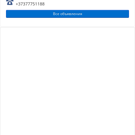
+37377751188
Все объявления