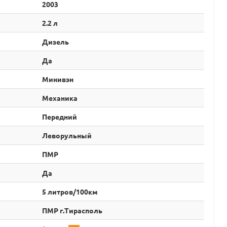
2003
2.2 л
Дизель
Да
Минивэн
Механика
Передний
Леворульный
ПМР
Да
5 литров/100км
ПМР г.Тирасполь