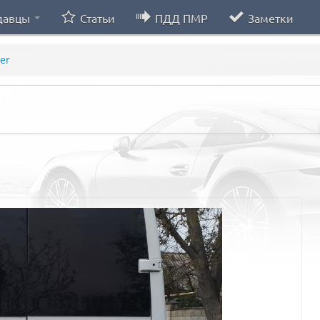
давцы
Статьи
ПДД ПМР
Заметки
ter