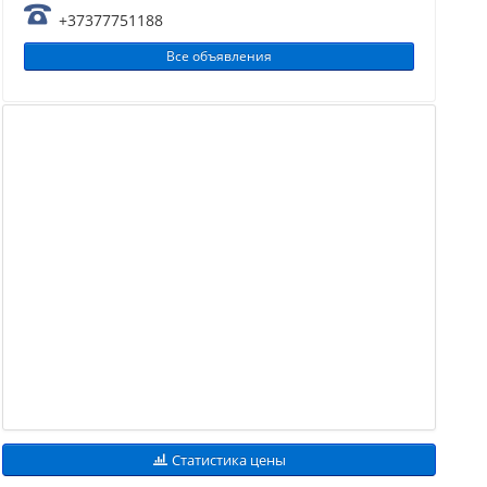
+37377751188
Все объявления
Статистика цены