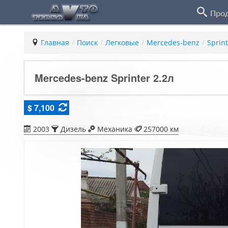
Про
Главная
/
Поиск
/
Легковые
/
Mercedes-benz
/
Sprin
Mercedes-benz Sprinter 2.2л
$ 7,100
2003
Дизель
Механика
257000 км