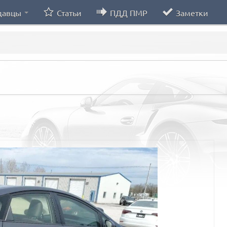
давцы
Статьи
ПДД ПМР
Заметки