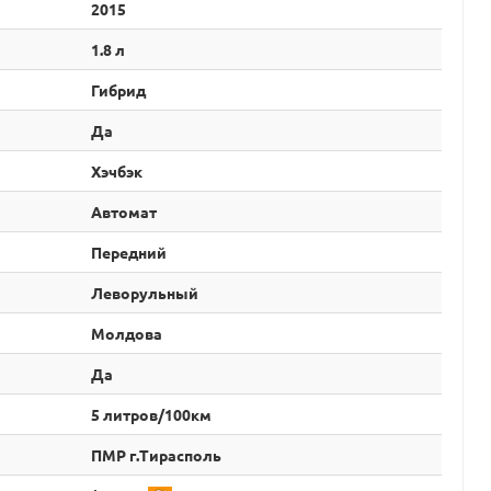
2015
1.8 л
Гибрид
Да
Хэчбэк
Автомат
Передний
Леворульный
Молдова
Да
5 литров/100км
ПМР г.Тирасполь