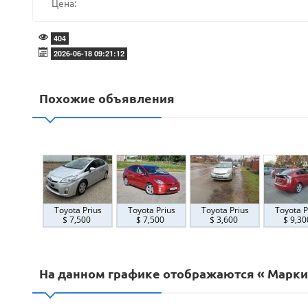
Цена:
404
2026-06-18 09:21:12
Похожие объявления
Toyota Prius
Toyota Prius
Toyota Prius
Toyota P
$ 7,500
$ 7,500
$ 3,600
$ 9,3
На данном графике отображаются « Марки