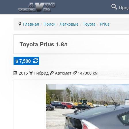
Про
Главная
/
Поиск
/
Легковые
/
Toyota
/
Prius
Toyota Prius 1.8л
$ 7,500
2015
Гибрид
Автомат
147000 км