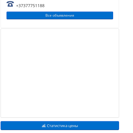
+37377751188
Все объявления
Статистика цены