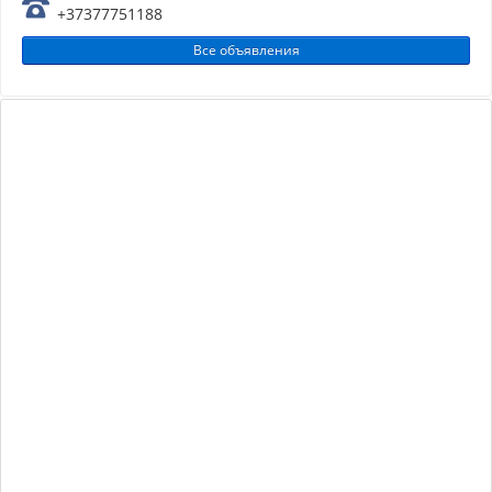
+37377751188
Все объявления