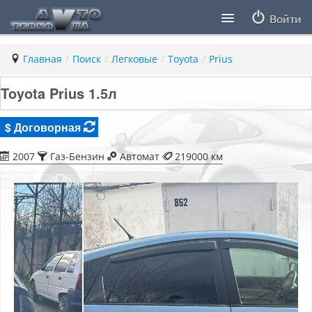
Войти
Продавцы
Главная
/
Поиск
/
Легковые
/
Toyota
/
Prius
Статьи
Toyota Prius 1.5л
ПДД ПМР
$ Договорная
Заметки
2007
Газ-Бензин
Автомат
219000 км