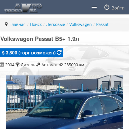
Войти
Продавцы
Главная
/
Поиск
/
Легковые
/
Volkswagen
/
Passat
Статьи
Volkswagen Passat B5+ 1.9л
ПДД ПМР
$ 3,800 (торг возможен)
Заметки
2004
Дизель
Автомат
235000 км