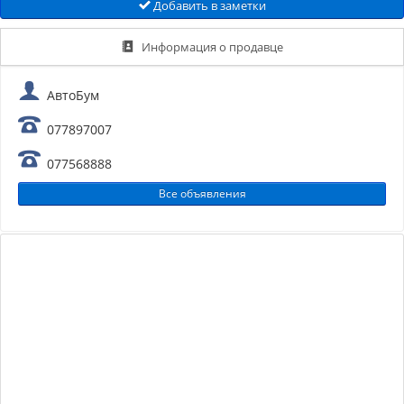
Добавить в заметки
Информация о продавце
АвтоБум
077897007
077568888
Все объявления