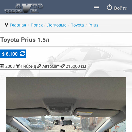
Войти
Продавцы
Главная
/
Поиск
/
Легковые
/
Toyota
/
Prius
Статьи
Toyota Prius 1.5л
ПДД ПМР
$ 6,100
Заметки
2008
Гибрид
Автомат
215000 км