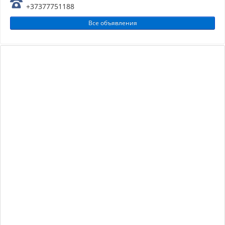
+37377751188
Все объявления