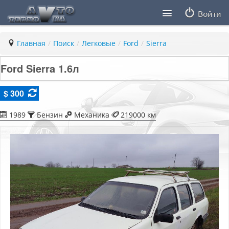
Войти
Продавцы
Главная
/
Поиск
/
Легковые
/
Ford
/
Sierra
Статьи
Ford Sierra 1.6л
ПДД ПМР
$ 300
Заметки
1989
Бензин
Механика
219000 км