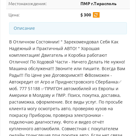
Местонахождения:
ПМР г.Тирасполь
Цена:
$ 300
Описание
В Отличном Состоянии! " Зарекомендовал Себя Как
Надёжный и Практичный АВТО! " Хорошая
комплектация! Двигатель и Коробка работают
Отлично! По Ходовой Части - Ничего Делать Не нужно!
Машина обслужена!!! Звоните или пишите. Всегда Вам
Рады!!! По Цене уже Договоримся!!! ♻Возможен -
Автокредит от Агро и Приднестровского Сбербанка✅
моб. 777 51188 ✅ПРИГОН автомобилей из Европы и
Америки в Молдову и ПМР. Поиск, покупка, доставка,
растаможка, оформление. Все виды услуг. По просьбе
клиента могу осмотреть авто, проверяю кузов на
покраску Прибором, проверка электроники -
подключаю диагностику. Фото и видео отчёт
купленного автомобиля. Совместная с покупателем
онлайн трансляция при покупке авто. Если нет связи,